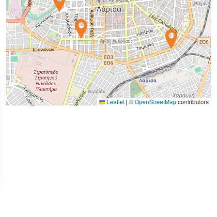
Leaflet
|
©
OpenStreetMap
contributors