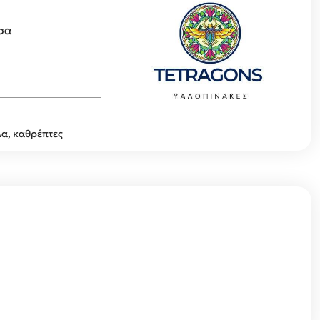
ισα
α, καθρέπτες