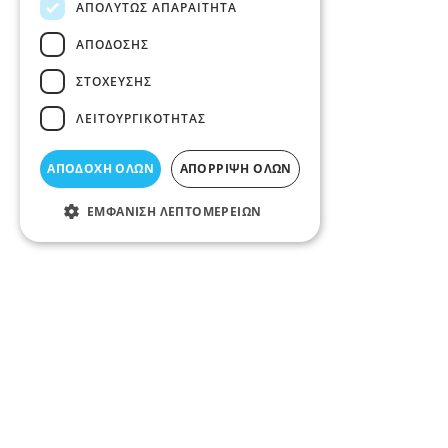
ΑΠΟΛΎΤΩΣ ΑΠΑΡΑΊΤΗΤΑ
ΑΠΌΔΟΣΗΣ
ΣΤΌΧΕΥΣΗΣ
ΛΕΙΤΟΥΡΓΙΚΌΤΗΤΑΣ
ΑΠΟΔΟΧΉ ΌΛΩΝ
ΑΠΌΡΡΙΨΗ ΌΛΩΝ
ΕΜΦΆΝΙΣΗ ΛΕΠΤΟΜΕΡΕΙΏΝ
Περιγραφή κατηγορίας
ΓΥΜΝΑΣΤΗΡΙΑ ΛΑΡΙΣΑ Γυμναστήρια, χώροι άθλησης,
Aerobic, Pilates, Yoga, Zumba, Crossfit, γυμναστική με
βάρη, bodybuilding, μυϊκή ενδυνάμωση, ομαδικά
προγράμματα, personal training στο Νομό Λάρισας.