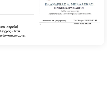
κό Ιατρείο|
λεγχος - Τεστ
μιών-υπέρτασης|