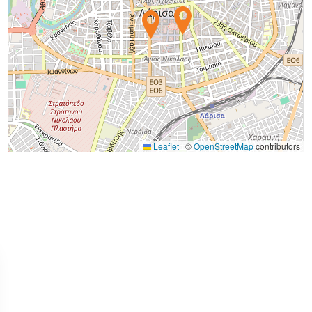
Leaflet
|
©
OpenStreetMap
contributors