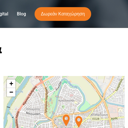
Δωρεάν Καταχώρηση
ital
Blog
α
+
−