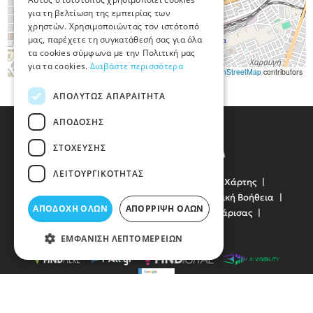
για τη βελτίωση της εμπειρίας των
χρηστών. Χρησιμοποιώντας τον ιστότοπό
μας, παρέχετε τη συγκατάθεσή σας για όλα
τα cookies σύμφωνα με την Πολιτική μας
για τα cookies.
Διαβάστε περισσότερα
Leaflet
|
©
OpenStreetMap
contributors
ΑΠΟΛΎΤΩΣ ΑΠΑΡΑΊΤΗΤΑ
ΑΠΌΔΟΣΗΣ
ΣΤΌΧΕΥΣΗΣ
ΛΕΙΤΟΥΡΓΙΚΌΤΗΤΑΣ
Όροι Χρήσης
Προσωπικά Δεδομένα
Χάρτης
Χρήσιμα Τηλέφωνα
Πρώτες Ανάγκες
Οδική Βοήθεια
ΑΠΟΔΟΧΉ ΌΛΩΝ
ΑΠΌΡΡΙΨΗ ΌΛΩΝ
Συγκοινωνίες
Νοσοκομεία
Δήμος Λάρισας
Δημόσιες Υπηρεσίες
ΕΜΦΆΝΙΣΗ ΛΕΠΤΟΜΕΡΕΙΏΝ