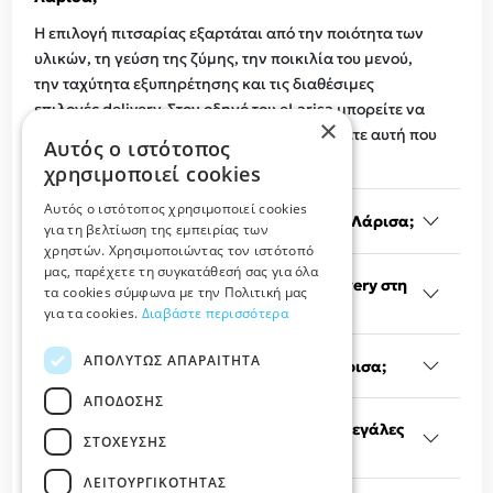
Η επιλογή πιτσαρίας εξαρτάται από την ποιότητα των
υλικών, τη γεύση της ζύμης, την ποικιλία του μενού,
την ταχύτητα εξυπηρέτησης και τις διαθέσιμες
επιλογές delivery. Στον οδηγό του eLarisa μπορείτε να
×
βρείτε πιτσαρίες στη Λάρισα και να επιλέξετε αυτή που
Αυτός ο ιστότοπος
καλύπτει καλύτερα τις προτιμήσεις σας.
χρησιμοποιεί cookies
Αυτός ο ιστότοπος χρησιμοποιεί cookies
Τι είδη πίτσας μπορώ να παραγγείλω στη Λάρισα;
για τη βελτίωση της εμπειρίας των
χρηστών. Χρησιμοποιώντας τον ιστότοπό
μας, παρέχετε τη συγκατάθεσή σας για όλα
Προσφέρουν οι πιτσαρίες υπηρεσίες delivery στη
τα cookies σύμφωνα με την Πολιτική μας
Λάρισα;
για τα cookies.
Διαβάστε περισσότερα
ΑΠΟΛΎΤΩΣ ΑΠΑΡΑΊΤΗΤΑ
Πόσο κοστίζει συνήθως μια πίτσα στη Λάρισα;
ΑΠΌΔΟΣΗΣ
Μπορώ να παραγγείλω οικογενειακές ή μεγάλες
ΣΤΌΧΕΥΣΗΣ
πίτσες;
ΛΕΙΤΟΥΡΓΙΚΌΤΗΤΑΣ