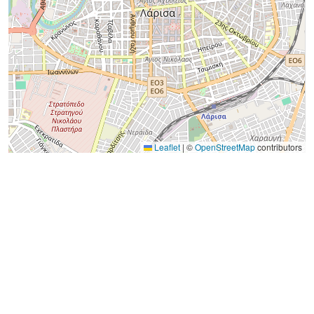
Leaflet
|
©
OpenStreetMap
contributors