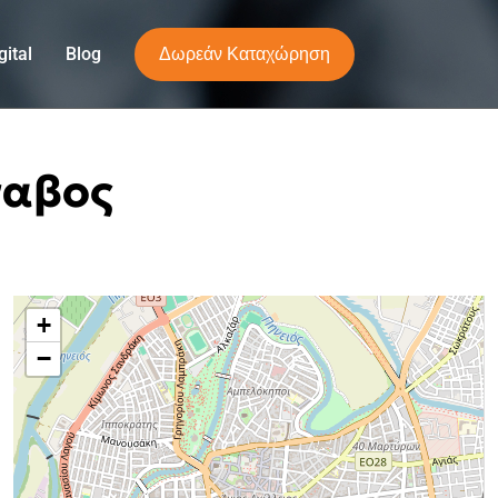
Δωρεάν Καταχώρηση
ital
Blog
ναβος
+
−