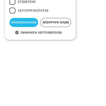
ΣΤΌΧΕΥΣΗΣ
ΛΕΙΤΟΥΡΓΙΚΌΤΗΤΑΣ
ΑΠΟΔΟΧΉ ΌΛΩΝ
ΑΠΌΡΡΙΨΗ ΌΛΩΝ
ΕΜΦΆΝΙΣΗ ΛΕΠΤΟΜΕΡΕΙΏΝ
Περιγραφή κατηγορίας
ΣΦΡΑΓΙΔΕΣ ΛΑΡΙΣΑ, ΧΑΡΑΚΤΙΚΗ: βρείτε σφραγίδες όλω
μολυβδοσφραγίδες, σφραγίδα με βουλοκέρι, ξύλινες 
Σχετικά άρθρα στο elarisa blog