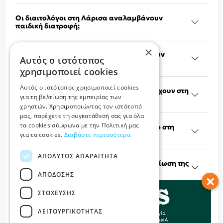
Οι διαιτολόγοι στη Λάρισα αναλαμβάνουν
παιδική διατροφή;
×
Ποια συμπτώματα ή καταστάσεις απαιτούν
Αυτός ο ιστότοπος
συμβουλή από διαιτολόγο;
χρησιμοποιεί cookies
Αυτός ο ιστότοπος χρησιμοποιεί cookies
Πόσοι διαιτολόγοι - διατροφολόγοι υπάρχουν στη
για τη βελτίωση της εμπειρίας των
Λάρισα;
χρηστών. Χρησιμοποιώντας τον ιστότοπό
μας, παρέχετε τη συγκατάθεσή σας για όλα
τα cookies σύμφωνα με την Πολιτική μας
Πόσο κοστίζει μια επίσκεψη σε διαιτολόγο στη
για τα cookies.
Διαβάστε περισσότερα
Λάρισα;
ΑΠΟΛΎΤΩΣ ΑΠΑΡΑΊΤΗΤΑ
Μπορεί ο διαιτολόγος να βοηθήσει στη μείωση της
χοληστερίνης;
ΑΠΌΔΟΣΗΣ
×
ΣΤΌΧΕΥΣΗΣ
Πόσο συχνά πρέπει να επισκέπτομαι τον
διαιτολόγο;
ΛΕΙΤΟΥΡΓΙΚΌΤΗΤΑΣ