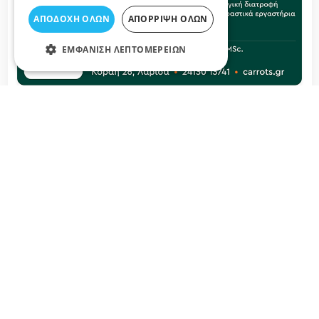
Μπορεί ένας διαιτολόγος να σχεδιάσει
ΑΠΟΔΟΧΉ ΌΛΩΝ
ΑΠΌΡΡΙΨΗ ΌΛΩΝ
πρόγραμμα διατροφής για εγκυμοσύνη;
ΕΜΦΆΝΙΣΗ ΛΕΠΤΟΜΕΡΕΙΏΝ
Πώς μπορώ να κλείσω ραντεβού με διαιτολόγο -
διατροφολόγο στη Λάρισα;
Σχετικά άρθρα στο elarisa blog
Οι διατροφολόγοι προειδοποιούν: ο αντίκτυπος της
ζάχαρης στην υγεία μας
Η ζάχαρη έχει γίνει πανταχού παρούσα στη σύγχρονη
διατροφή, παρούσα σε μυριάδες επεξεργασμένα τρόφιμα
και ποτά. Ενώ είναι από καιρό γνωστή για την ικανότητά
της να ικανοποιεί τις επιθυμίες μας για γλυκό, η
υπερβολική κατανάλωση ζάχαρης έχει βαθιές επιπτώσεις
στη γενική υγεία. Από τη συμβολή στην παχυσαρκία έως
την αύξηση του κινδύνου χρόνιων ασθενειών όπως [...]